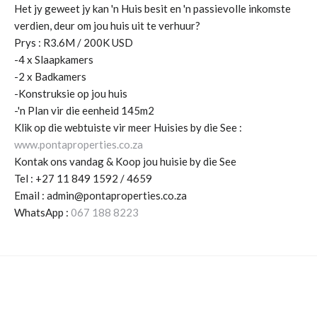
Het jy geweet jy kan 'n Huis besit en 'n passievolle inkomste
verdien, deur om jou huis uit te verhuur?
Prys : R3.6M / 200K USD
-4 x Slaapkamers
-2 x Badkamers
-Konstruksie op jou huis
-'n Plan vir die eenheid 145m2
Klik op die webtuiste vir meer Huisies by die See :
www.pontaproperties.co.za
Kontak ons vandag & Koop jou huisie by die See
Tel : +27 11 849 1592 / 4659
Email : admin@pontaproperties.co.za
WhatsApp :
067 188 8223