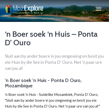
‘n Boer soek ‘n Huis – Ponta
D’ Ouro
Sluit aan by ander boere in jou omgewing en besit jou
eie Huis by die See in Ponta D' Ouro. Net 'n paar ure
van jou af
'n Boer soek 'n Huis - Ponta D Ouro,
Mozambique
'n Boer soek 'n Huis - Suidelike Mosambiek, Ponta D' Ouro,
"Sluit aan by ander boere in jou omgewing en besit jou eie
Huis by die See in Ponta D' Ouro. Net 'n paar ure van jou af"